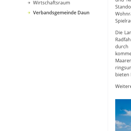
Wirtschaftsraum
Stando
Verbandsgemeinde Daun
Wohnra
Spielr
Die La
Radfah
durch 
kommen
Maaren
ringsu
bieten 
Weiter