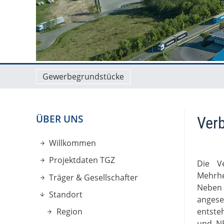
Gewerbegrundstücke
ÜBER UNS
Ver
Willkommen
Projektdaten TGZ
Die V
Mehrhe
Träger & Gesellschafter
Neben 
Standort
angese
Region
entste
und NR