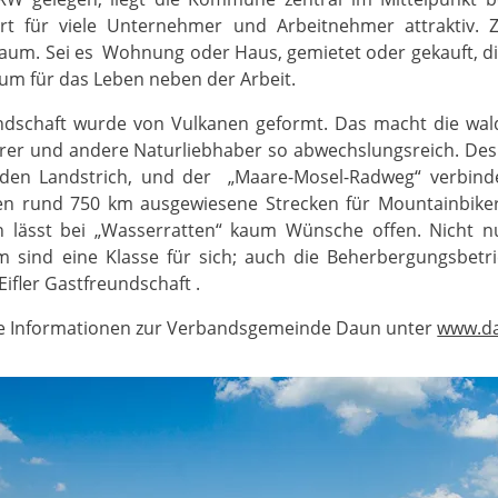
rt für viele Unternehmer und Arbeitnehmer attraktiv. 
um. Sei es Wohnung oder Haus, gemietet oder gekauft, di
aum für das Leben neben der Arbeit.
ndschaft wurde von Vulkanen geformt. Das macht die wal
rer und andere Naturliebhaber so abwechslungsreich. Desh
den Landstrich, und der „Maare-Mosel-Radweg“ verbind
 rund 750 km ausgewiesene Strecken für Mountainbiker
 lässt bei „Wasserratten“ kaum Wünsche offen. Nicht n
m sind eine Klasse für sich; auch die Beherbergungsbet
Eifler Gastfreundschaft .
e Informationen zur Verbandsgemeinde Daun unter
www.d